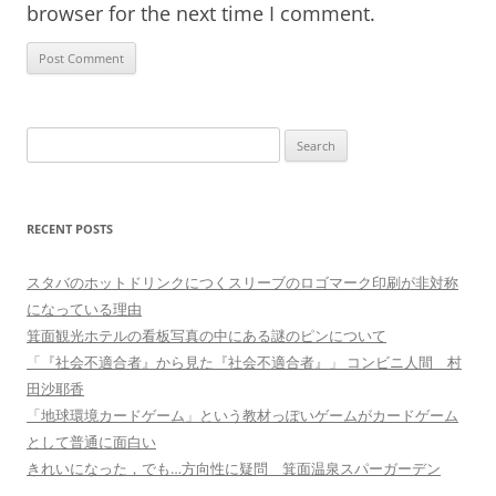
browser for the next time I comment.
Search
for:
RECENT POSTS
スタバのホットドリンクにつくスリーブのロゴマーク印刷が非対称
になっている理由
箕面観光ホテルの看板写真の中にある謎のピンについて
「『社会不適合者』から見た『社会不適合者』」 コンビニ人間 村
田沙耶香
「地球環境カードゲーム」という教材っぽいゲームがカードゲーム
として普通に面白い
きれいになった，でも…方向性に疑問 箕面温泉スパーガーデン