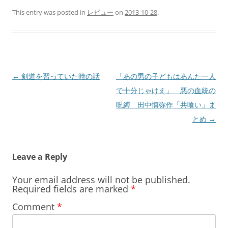
This entry was posted in
レビュー
on
2013-10-28
.
Post
←
剣道を習っていた時の話
「あの男の子どもはあんた一人
navigation
で十分じゃけえ」 悪の血統の
呪縛 田中慎弥作「共喰い」ま
とめ
→
Leave a Reply
Your email address will not be published.
Required fields are marked
*
Comment
*